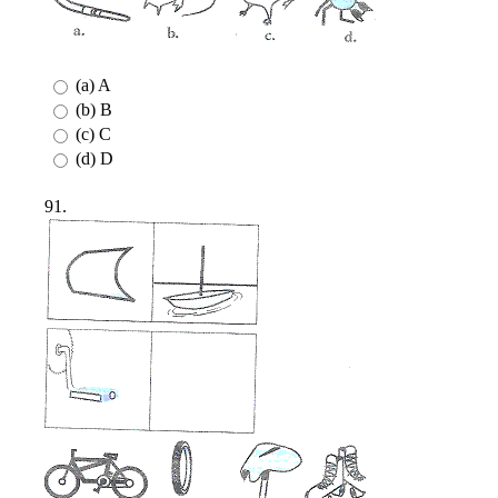
(a) A
(b) B
(c) C
(d) D
91.