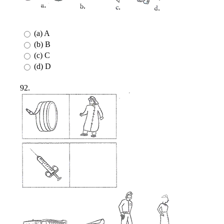
(a) A
(b) B
(c) C
(d) D
92.