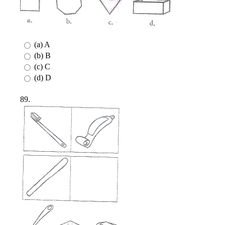
(a) A
(b) B
(c) C
(d) D
89.