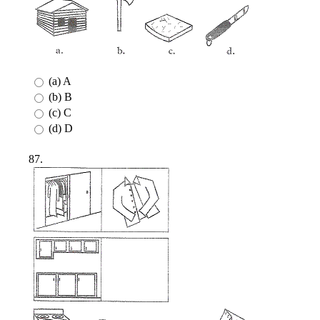
(a) A
(b) B
(c) C
(d) D
87.