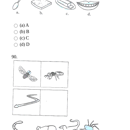
(a) A
(b) B
(c) C
(d) D
90.