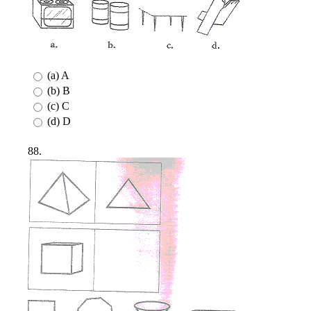
(a) A
(b) B
(c) C
(d) D
88.