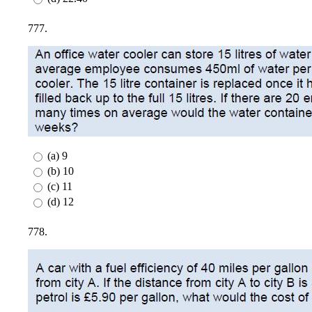
777.
(a) 9
(b) 10
(c) 11
(d) 12
778.