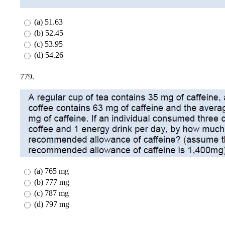
(a) 51.63
(b) 52.45
(c) 53.95
(d) 54.26
779.
(a) 765 mg
(b) 777 mg
(c) 787 mg
(d) 797 mg