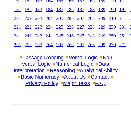
161
162
163
164
165
166
167
168
169
170
171
181
182
183
184
185
186
187
188
189
190
191
201
202
203
204
205
206
207
208
209
210
211
221
222
223
224
225
226
227
228
229
230
231
241
242
243
244
245
246
247
248
249
250
251
261
262
263
264
265
266
267
268
269
270
271
Passage Reading
Verbal Logic
Non
Verbal Logic
Numerical Logic
Data
Interpretation
Reasoning
Analytical Ability
Basic Numeracy
About Us
Contact
Privacy Policy
Major Tests
FAQ